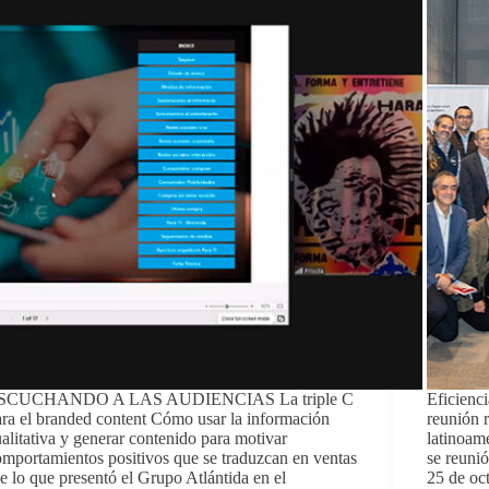
SCUCHANDO A LAS AUDIENCIAS La triple C
Eficienci
ra el branded content Cómo usar la información
reunión 
alitativa y generar contenido para motivar
latinoam
mportamientos positivos que se traduzcan en ventas
se reunió
e lo que presentó el Grupo Atlántida en el
25 de oc