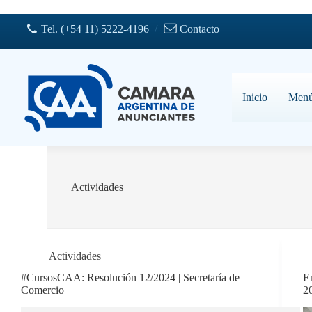
Saltar
al
Tel. (+54 11) 5222-4196
/
Contacto
contenido
Inicio
Men
Actividades
Actividades
#CursosCAA: Resolución 12/2024 | Secretaría de
E
Comercio
2