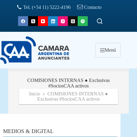
Saltar
Tel. (+54 11) 5222-4196
/
Contacto
al
contenido
Menú
COMISIONES INTERNAS ● Exclusivas
#‎SociosCAA activos
Inicio
COMISIONES INTERNAS ●
Exclusivas #‎SociosCAA activos
MEDIOS & DIGITAL