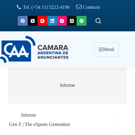
Saltar
Tel. (+54 11) 5222-4196
/
Contacto
al
contenido
Menú
Informe
Informe
Gen Z | The eSports Generation