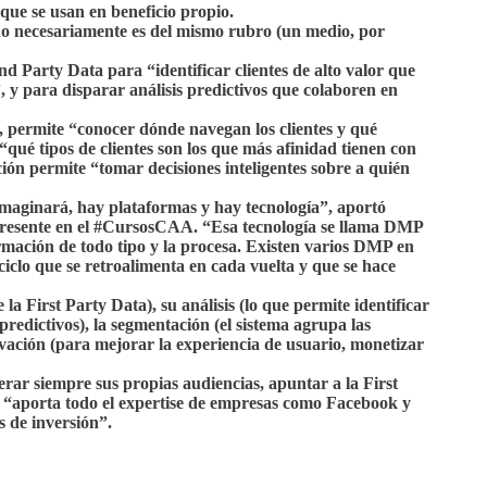
que se usan en beneficio propio.
no necesariamente es del mismo rubro (un medio, por
d Party Data para “identificar clientes de alto valor que
, y para disparar análisis predictivos que colaboren en
, permite “conocer dónde navegan los clientes y qué
qué tipos de clientes son los que más afinidad tienen con
ón permite “tomar decisiones inteligentes sobre a quién
maginará, hay plataformas y hay tecnología”, aportó
presente en el #CursosCAA. “Esa tecnología se llama DMP
rmación de todo tipo y la procesa. Existen varios DMP en
iclo que se retroalimenta en cada vuelta y que se hace
la First Party Data), su análisis (lo que permite identificar
redictivos), la segmentación (el sistema agrupa las
ctivación (para mejorar la experiencia de usuario, monetizar
rar siempre sus propias audiencias, apuntar a la First
a “aporta todo el expertise de empresas como Facebook y
s de inversión”.