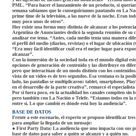
PML. “Para hacer el lanzamiento de un producto, si quería
semana sabíamos que lo conseguiríamos pautando en La Nación
prime time de la televisión, a las nueve de la noche. Eran to
muy poco unos de otros”.
Hoy existe una forma muy distinta de alcanzar a los potenci
Argentina de Anunciantes dedicó la segunda reunión de su c
analizar ese tema. “Antes, cada medio tenía una manera dife
el perfil del medio (diarios, revistas) o el lugar de ubicació
“Era muy fácil identificar cuál era el mejor lugar para expo
alcanzar”.
Con la inmersión de la sociedad toda en el mundo digital est
opciones de generación de contenido y las distribuye en dif
pero que interactúan de un modo distinto con los contenido
vista de un video es de tres segundos. Esa ventana es la pos
lado, las pantallas se multiplicaron: tablet, smartphone, Pl
en el desarrollo de la parte creativa”, remarcó el especialis
Por si fuera poco, en la actualidad los canales compiten si
pero también con La Nación o Telefe. “Estamos todos en la 
entre sí. Lo que cambió es dónde está hoy la audiencia”.
BASE DE DATOS
Frente a este escenario, el experto se propuso identificar tres
para ampliar la llegada de un mensaje:
● First Party Data: La audiencia que uno impacta con sus pr
base de datos para saber a quién se alcanzó y a quién no.