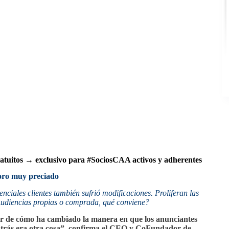
atuitos → exclusivo para #SociosCAA activos y adherentes
soro muy preciado
ciales clientes también sufrió modificaciones. Proliferan las
 ¿Audiencias propias o comprada, qué conviene?
ar de cómo ha cambiado la manera en que los anunciantes
 atrás era otra cosa”, confirma el CEO y CoFundador de