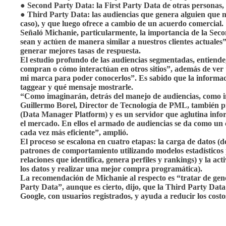
● Second Party Data: la First Party Data de otras personas, 
● Third Party Data: las audiencias que genera alguien que 
caso), y que luego ofrece a cambio de un acuerdo comercial.
Señaló Michanie, particularmente, la importancia de la Secon
sean y actúen de manera similar a nuestros clientes actuales”
generar mejores tasas de respuesta.
El estudio profundo de las audiencias segmentadas, entiende
compran o cómo interactúan en otros sitios”, además de ver “
mi marca para poder conocerlos”. Es sabido que la informaci
taggear y qué mensaje mostrarle.
“Como imaginarán, detrás del manejo de audiencias, como i
Guillermo Borel, Director de Tecnología de PML, también 
(Data Manager Platform) y es un servidor que aglutina info
el mercado. En ellos el armado de audiencias se da como un c
cada vez más eficiente”, amplió.
El proceso se escalona en cuatro etapas: la carga de datos (de 
patrones de comportamiento utilizando modelos estadísticos p
relaciones que identifica, genera perfiles y rankings) y la a
los datos y realizar una mejor compra programática).
La recomendación de Michanie al respecto es “tratar de gene
Party Data”, aunque es cierto, dijo, que la Third Party Dat
Google, con usuarios registrados, y ayuda a reducir los costo