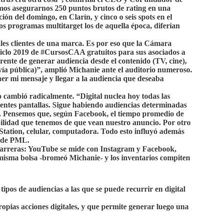
mos asegurarnos 250 puntos brutos de rating en una
 del domingo, en Clarín, y cinco o seis spots en el
dos programas multitarget los de aquella época, diferían
ales clientes de una marca. Es por eso que la Cámara
iclo 2019 de #CursosCAA gratuitos para sus asociados a
rente de generar audiencia desde el contenido (TV, cine),
n (vía pública)”, amplió Michanie ante el auditorio numeroso.
ner mi mensaje y llegar a la audiencia que deseaba
o cambió radicalmente. “Digital nuclea hoy todas las
erentes pantallas. Sigue habiendo audiencias determinadas
s. Pensemos que, según Facebook, el tiempo promedio de
ibilidad que tenemos de que vean nuestro anuncio. Por otro
ayStation, celular, computadora. Todo esto influyó además
ta de PML.
n barreras: YouTube se mide con Instagram y Facebook,
misma bolsa -bromeó Michanie- y los inventarios compiten
 tipos de audiencias a las que se puede recurrir en digital
opias acciones digitales, y que permite generar luego una