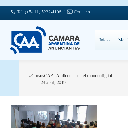
Saltar
al
Tel. (+54 11) 5222-4196
/
Contacto
contenido
Inicio
Men
#CursosCAA: Audiencias en el mundo digital
23 abril, 2019