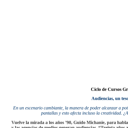
Ciclo de Cursos Gr
Audiencias, un te
En un escenario cambiante, la manera de poder alcanzar a poten
pantallas y esto afecta incluso la creatividad.
Vuelve la mirada a los años ’90, Guido Michanie, para habl
y las agencias de medios generan audiencias. “Treinta años