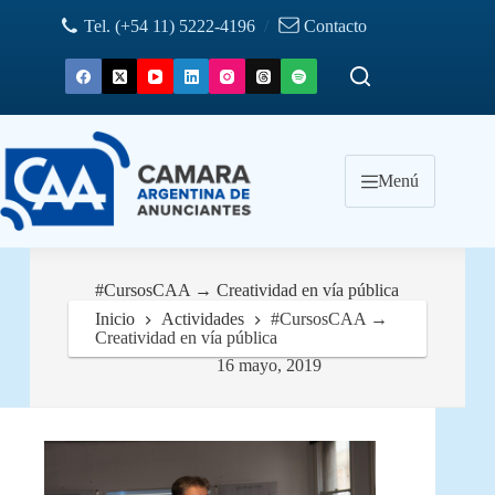
Saltar
Tel. (+54 11) 5222-4196
/
Contacto
al
contenido
Menú
#CursosCAA → Creatividad en vía pública
Inicio
Actividades
#CursosCAA →
Creatividad en vía pública
16 mayo, 2019