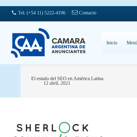
Saltar
al
Tel. (+54 11) 5222-4196
/
Contacto
contenido
Inicio
Men
El estado del SEO en América Latina
12 abril, 2021