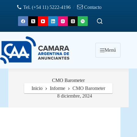
Saltar
Tel. (+54 11) 5222-4196
/
Contacto
al
contenido
Menú
CMO Barometer
Inicio
Informe
CMO Barometer
8 diciembre, 2024