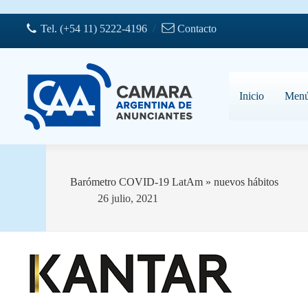
Saltar
al
Tel. (+54 11) 5222-4196
/
Contacto
contenido
Inicio
Men
Barómetro COVID-19 LatAm » nuevos hábitos
26 julio, 2021