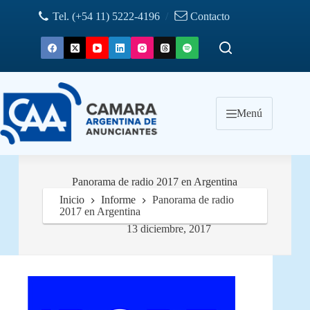
Saltar
Tel. (+54 11) 5222-4196
/
Contacto
al
contenido
Menú
Panorama de radio 2017 en Argentina
Inicio
Informe
Panorama de radio
2017 en Argentina
13 diciembre, 2017