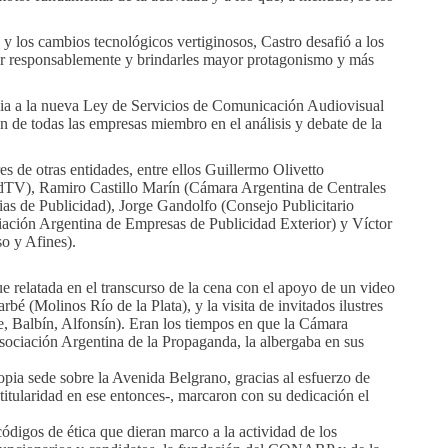
 y los cambios tecnológicos vertiginosos, Castro desafió a los
er responsablemente y brindarles mayor protagonismo y más
encia a la nueva Ley de Servicios de Comunicación Audiovisual
n de todas las empresas miembro en el análisis y debate de la
s de otras entidades, entre ellos Guillermo Olivetto
dTV), Ramiro Castillo Marín (Cámara Argentina de Centrales
s de Publicidad), Jorge Gandolfo (Consejo Publicitario
ación Argentina de Empresas de Publicidad Exterior) y Víctor
o y Afines).
e relatada en el transcurso de la cena con el apoyo de un video
bé (Molinos Río de la Plata), y la visita de invitados ilustres
de, Balbín, Alfonsín). Eran los tiempos en que la Cámara
Asociación Argentina de la Propaganda, la albergaba en sus
pia sede sobre la Avenida Belgrano, gracias al esfuerzo de
tularidad en ese entonces-, marcaron con su dedicación el
ódigos de ética que dieran marco a la actividad de los