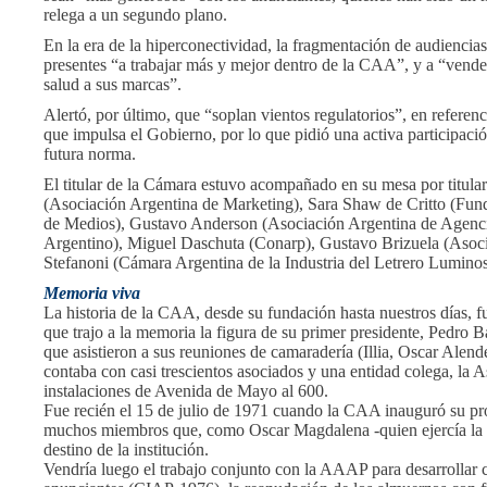
relega a un segundo plano.
En la era de la hiperconectividad, la fragmentación de audiencias
presentes “a trabajar más y mejor dentro de la CAA”, y a “vend
salud a sus marcas”.
Alertó, por último, que “soplan vientos regulatorios”, en refer
que impulsa el Gobierno, por lo que pidió una activa participació
futura norma.
El titular de la Cámara estuvo acompañado en su mesa por titulare
(Asociación Argentina de Marketing), Sara Shaw de Critto (Fun
de Medios), Gustavo Anderson (Asociación Argentina de Agencia
Argentino), Miguel Daschuta (Conarp), Gustavo Brizuela (Asoci
Stefanoni (Cámara Argentina de la Industria del Letrero Luminos
Memoria viva
La historia de la CAA, desde su fundación hasta nuestros días, fu
que trajo a la memoria la figura de su primer presidente, Pedro Bar
que asistieron a sus reuniones de camaradería (Illia, Oscar Alen
contaba con casi trescientos asociados y una entidad colega, la 
instalaciones de Avenida de Mayo al 600.
Fue recién el 15 de julio de 1971 cuando la CAA inauguró su pro
muchos miembros que, como Oscar Magdalena -quien ejercía la ti
destino de la institución.
Vendría luego el trabajo conjunto con la AAAP para desarrollar c