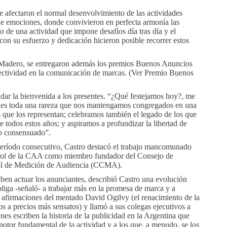
e afectaron el normal desenvolvimiento de las actividades
 de emociones, donde convivieron en perfecta armonía las
opio de una actividad que impone desafíos día tras día y el
on su esfuerzo y dedicación hicieron posible recorrer estos
 Madero, se entregaron además los premios Buenos Anuncios
 efectividad en la comunicación de marcas. (Ver Premio Buenos
 dar la bienvenida a los presentes. “¿Qué festejamos hoy?, me
ue es toda una rareza que nos mantengamos congregados en una
s que los representan; celebramos también el legado de los que
de todos estos años; y aspiramos a profundizar la libertad de
co consensuado”.
período consecutivo, Castro destacó el trabajo mancomunado
l rol de la CAA como miembro fundador del Consejo de
trol de Medición de Audiencia (CCMA).
en actuar los anunciantes, describió Castro una evolución
liga -señaló- a trabajar más en la promesa de marca y a
las afirmaciones del mentado David Ogilvy (el renacimiento de la
s a precios más sensatos) y llamó a sus colegas ejecutivos a
s escriben la historia de la publicidad en la Argentina que
otor fundamental de la actividad y a los que, a menudo, se los