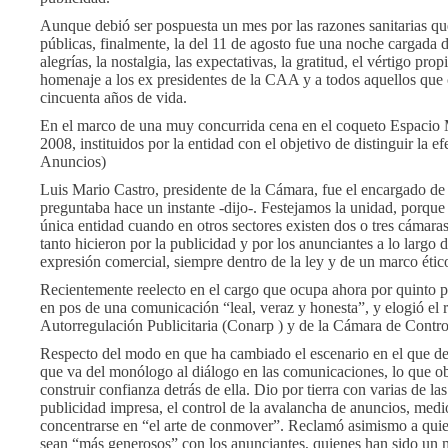
Aunque debió ser pospuesta un mes por las razones sanitarias qu
públicas, finalmente, la del 11 de agosto fue una noche cargada
alegrías, la nostalgia, las expectativas, la gratitud, el vértigo pr
homenaje a los ex presidentes de la CAA y a todos aquellos que c
cincuenta años de vida.
En el marco de una muy concurrida cena en el coqueto Espacio
2008, instituidos por la entidad con el objetivo de distinguir la
Anuncios)
Luis Mario Castro, presidente de la Cámara, fue el encargado de
preguntaba hace un instante -dijo-. Festejamos la unidad, porq
única entidad cuando en otros sectores existen dos o tres cámara
tanto hicieron por la publicidad y por los anunciantes a lo largo 
expresión comercial, siempre dentro de la ley y de un marco éti
Recientemente reelecto en el cargo que ocupa ahora por quinto 
en pos de una comunicación “leal, veraz y honesta”, y elogió e
Autorregulación Publicitaria (Conarp ) y de la Cámara de Con
Respecto del modo en que ha cambiado el escenario en el que deb
que va del monólogo al diálogo en las comunicaciones, lo que ob
construir confianza detrás de ella. Dio por tierra con varias de 
publicidad impresa, el control de la avalancha de anuncios, medio
concentrarse en “el arte de conmover”. Reclamó asimismo a quiene
sean “más generosos” con los anunciantes, quienes han sido un m