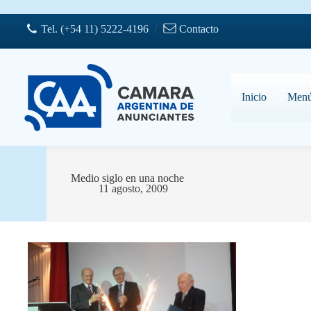
Saltar
al
Tel. (+54 11) 5222-4196
/
Contacto
contenido
Inicio
Men
Medio siglo en una noche
11 agosto, 2009