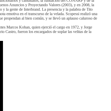
funcionarios y candidatos, la fundación del CONARP y de la
uenos Anuncios y Proyectando Valores (2003), y en 2008, la
y la gente de Interbrand. La presencia y la palabra de Tito
nota emotiva en el transcurso de la velada. Scopessi realizó una
 que propendan al bien común, y se llevó un aplauso caluroso de
ntes Marcos Kohan, quien ejerció el cargo en 1972, y Jorge
o Castro, fueron los encargados de soplar las velitas de la