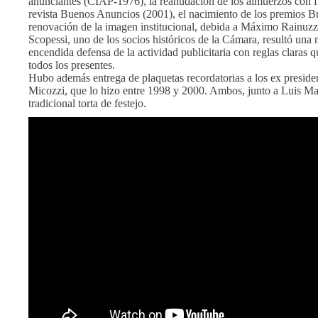
anunciantes (CIAP-1976), la reanudación de los almuerzos con 
revista Buenos Anuncios (2001), el nacimiento de los premios B
renovación de la imagen institucional, debida a Máximo Rainuzzo 
Scopessi, uno de los socios históricos de la Cámara, resultó una 
encendida defensa de la actividad publicitaria con reglas claras
todos los presentes.
Hubo además entrega de plaquetas recordatorias a los ex preside
Micozzi, que lo hizo entre 1998 y 2000. Ambos, junto a Luis Mari
tradicional torta de festejo.