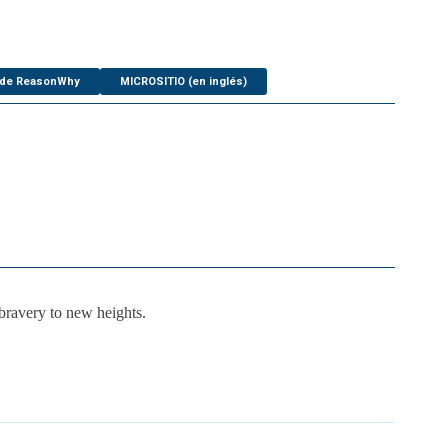
 de ReasonWhy
MICROSITIO (en inglés)
 bravery to new heights.