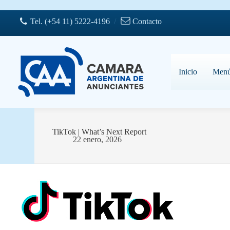
Saltar
al
Tel. (+54 11) 5222-4196
/
Contacto
contenido
Inicio
Men
TikTok | What’s Next Report
22 enero, 2026