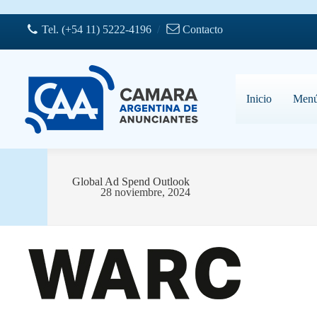
Saltar
al
Tel. (+54 11) 5222-4196
/
Contacto
contenido
Inicio
Men
Global Ad Spend Outlook
28 noviembre, 2024