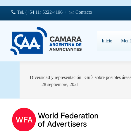
Saltar
al
Tel. (+54 11) 5222-4196
/
Contacto
contenido
Inicio
Men
Diversidad y representación | Guía sobre posibles áreas
28 septiembre, 2021