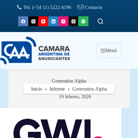
Saltar
Tel. (+54 11) 5222-4196
/
Contacto
al
contenido
Menú
Generation Alpha
Inicio
Informe
Generation Alpha
19 febrero, 2026