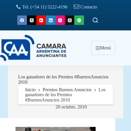
Saltar
Tel. (+54 11) 5222-4196
/
Contacto
al
contenido
Menú
Los ganadores de los Premios #BuenosAnuncios
2010
Inicio
Premios Buenos Anuncios
Los
ganadores de los Premios
#BuenosAnuncios 2010
20 octubre, 2010