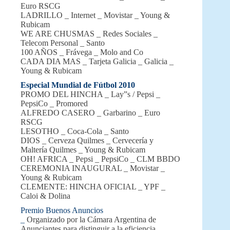
Euro RSCG
LADRILLO _ Internet _ Movistar _ Young &
Rubicam
WE ARE CHUSMAS _ Redes Sociales _
Telecom Personal _ Santo
100 AÑOS _ Frávega _ Molo and Co
CADA DIA MAS _ Tarjeta Galicia _ Galicia _
Young & Rubicam
Especial Mundial de Fútbol 2010
PROMO DEL HINCHA _ Lay”s / Pepsi _
PepsiCo _ Promored
ALFREDO CASERO _ Garbarino _ Euro
RSCG
LESOTHO _ Coca-Cola _ Santo
DIOS _ Cerveza Quilmes _ Cervecería y
Maltería Quilmes _ Young & Rubicam
OH! AFRICA _ Pepsi _ PepsiCo _ CLM BBDO
CEREMONIA INAUGURAL _ Movistar _
Young & Rubicam
CLEMENTE: HINCHA OFICIAL _ YPF _
Caloi & Dolina
Premio Buenos Anuncios
_
Organizado por la Cámara Argentina de
Anunciantes para distinguir a la eficiencia