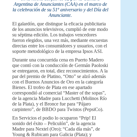
Argentina de Anunciantes (CAA) en el marco de
la celebración de su 51º aniversario y del Día del
Anunciante.
El galardón, que distingue la eficacia publicitaria
de los anuncios televisivos, cumplió de este modo
su séptima edición. Los trabajos vencedores
fueron elegidos, una vez más, mediante encuestas
directas entre los consumidores y usuarios, con el
soporte metodológico de la empresa Ipsos ASI.
Durante una concurrida cena en Puerto Madero
que contó con la conducción de Germán Paoloski
se entregaron, en total, diez reconocimientos. A la
par del premio de Platino, “Otto” se alzó además
con el Buenos Anuncios de Oro en la categoría
Bienes. El trofeo de Plata en ese apartado
correspondió al comercial “Master of the sopas”,
de la agencia Madre para Lucchetti (Molinos Río
de la Plata), y el Bronce fue para “Pájaro
carpintero”, de BBDO para Twistos (PepsiCo).
En Servicios el podio lo ocuparon “Prip! El
sonido del éxito – Peliculón”, de la agencia
Madre para Nextel (Oro); “Cada día más”, de
Young & Rubicam para Galicia (Plata); y