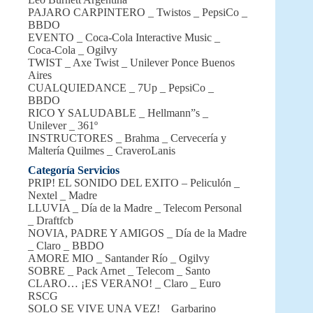
PAJARO CARPINTERO _ Twistos _ PepsiCo _
BBDO
EVENTO _ Coca-Cola Interactive Music _
Coca-Cola _ Ogilvy
TWIST _ Axe Twist _ Unilever Ponce Buenos
Aires
CUALQUIEDANCE _ 7Up _ PepsiCo _
BBDO
RICO Y SALUDABLE _ Hellmann”s _
Unilever _ 361º
INSTRUCTORES _ Brahma _ Cervecería y
Maltería Quilmes _ CraveroLanis
Categoría Servicios
PRIP! EL SONIDO DEL EXITO – Peliculón _
Nextel _ Madre
LLUVIA _ Día de la Madre _ Telecom Personal
_ Draftfcb
NOVIA, PADRE Y AMIGOS _ Día de la Madre
_ Claro _ BBDO
AMORE MIO _ Santander Río _ Ogilvy
SOBRE _ Pack Arnet _ Telecom _ Santo
CLARO… ¡ES VERANO! _ Claro _ Euro
RSCG
SOLO SE VIVE UNA VEZ! _ Garbarino _