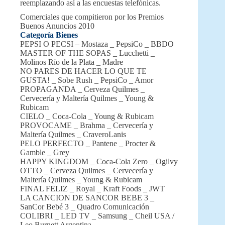
reemplazando así a las encuestas telefónicas.
Comerciales que compitieron por los Premios
Buenos Anuncios 2010
Categoría Bienes
PEPSI O PECSI – Mostaza _ PepsiCo _ BBDO
MASTER OF THE SOPAS _ Lucchetti _
Molinos Río de la Plata _ Madre
NO PARES DE HACER LO QUE TE
GUSTA! _ Sobe Rush _ PepsiCo _ Amor
PROPAGANDA _ Cerveza Quilmes _
Cervecería y Maltería Quilmes _ Young &
Rubicam
CIELO _ Coca-Cola _ Young & Rubicam
PROVOCAME _ Brahma _ Cervecería y
Maltería Quilmes _ CraveroLanis
PELO PERFECTO _ Pantene _ Procter &
Gamble _ Grey
HAPPY KINGDOM _ Coca-Cola Zero _ Ogilvy
OTTO _ Cerveza Quilmes _ Cervecería y
Maltería Quilmes _ Young & Rubicam
FINAL FELIZ _ Royal _ Kraft Foods _ JWT
LA CANCION DE SANCOR BEBE 3 _
SanCor Bebé 3 _ Quadro Comunicación
COLIBRI _ LED TV _ Samsung _ Cheil USA /
Leo Burnett Argentina