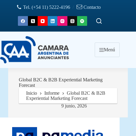
Saltar
Tel. (+54 11) 5222-4196
/
Contacto
al
contenido
Menú
Global B2C & B2B Experiential Marketing
Forecast
Inicio
Informe
Global B2C & B2B
Experiential Marketing Forecast
9 junio, 2026