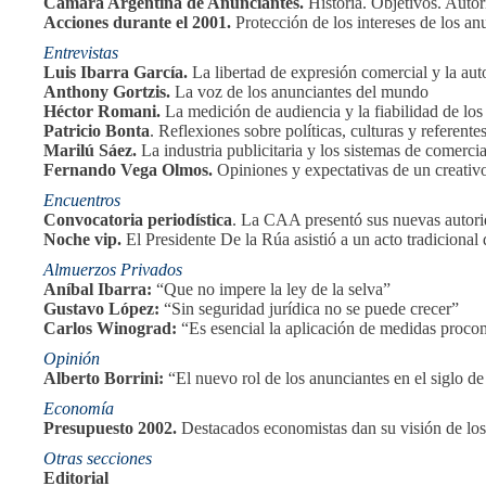
Cámara Argentina de Anunciantes.
Historia. Objetivos. Auto
Acciones durante el 2001.
Protección de los intereses de los an
Entrevistas
Luis Ibarra García.
La libertad de expresión comercial y la aut
Anthony Gortzis.
La voz de los anunciantes del mundo
Héctor Romani.
La medición de audiencia y la fiabilidad de los
Patricio Bonta
. Reflexiones sobre políticas, culturas y referente
Marilú Sáez.
La industria publicitaria y los sistemas de comerci
Fernando Vega Olmos.
Opiniones y expectativas de un creativo 
Encuentros
Convocatoria periodística
. La CAA presentó sus nuevas autori
Noche vip.
El Presidente De la Rúa asistió a un acto tradicional
Almuerzos Privados
Aníbal Ibarra:
“Que no impere la ley de la selva”
Gustavo López:
“Sin seguridad jurídica no se puede crecer”
Carlos Winograd:
“Es esencial la aplicación de medidas proco
Opinión
Alberto Borrini:
“El nuevo rol de los anunciantes en el siglo d
Economía
Presupuesto 2002.
Destacados economistas dan su visión de los
Otras secciones
Editorial