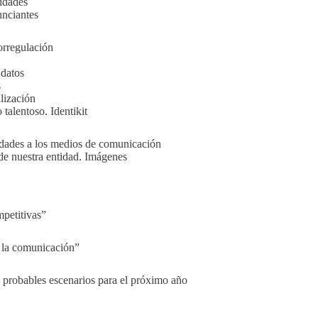
ridades
unciantes
orregulación
 datos
s
alización
talentoso. Identikit
dades a los medios de comunicación
 de nuestra entidad. Imágenes
mpetitivas”
e la comunicación”
 probables escenarios para el próximo año