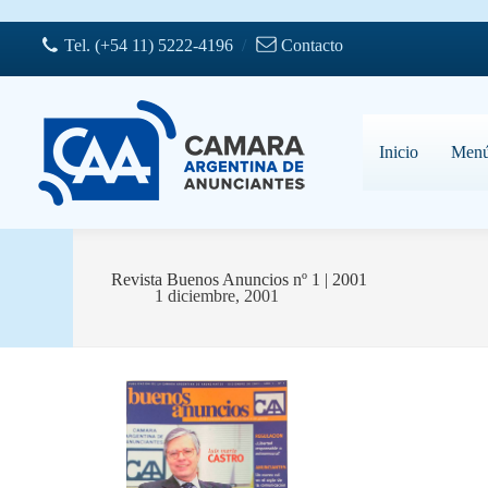
Saltar
al
Tel. (+54 11) 5222-4196
/
Contacto
contenido
Inicio
Men
Revista Buenos Anuncios nº 1 | 2001
1 diciembre, 2001