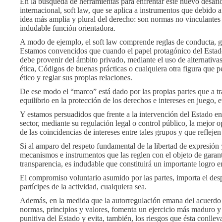
En la búsqueda de herramientas para enfrentar este nuevo desafí
internacional, soft law, que se aplica a instrumentos que debido 
idea más amplia y plural del derecho: son normas no vinculantes
indudable función orientadora.
A modo de ejemplo, el soft law comprende reglas de conducta, gui
Estamos convencidos que cuando el papel protagónico del Estado
debe provenir del ámbito privado, mediante el uso de alternativ
ética, Códigos de buenas prácticas o cualquiera otra figura que pe
ético y reglar sus propias relaciones.
De ese modo el “marco” está dado por las propias partes que a tr
equilibrio en la protección de los derechos e intereses en juego, 
Y estamos persuadidos que frente a la intervención del Estado en 
sector, mediante su regulación legal o control público, la mejor 
de las coincidencias de intereses entre tales grupos y que reflejen
Si al amparo del respeto fundamental de la libertad de expresión
mecanismos e instrumentos que las reglen con el objeto de garanti
transparencia, es indudable que constituirá un importante logro e
El compromiso voluntario asumido por las partes, importa el des
partícipes de la actividad, cualquiera sea.
Además, en la medida que la autorregulación emana del acuerdo d
normas, principios y valores, fomenta un ejercicio más maduro y 
punitiva del Estado y evita, también, los riesgos que ésta conllev