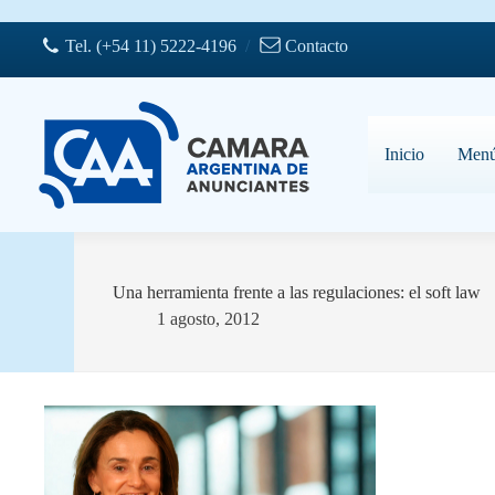
Saltar
al
Tel. (+54 11) 5222-4196
/
Contacto
contenido
Inicio
Men
Una herramienta frente a las regulaciones: el soft law
1 agosto, 2012