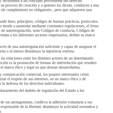
o, recurrimos a un concepto proveniente del derecho
a su proceso de creación y a quienes los dictan, conducen a una
 -de cumplimiento no obligatorio-, pero que adquieren una
de lines, principios, códigos de buenas prácticas, protocolos.
 tiende a aumentar mediante constantes regulaciones, el freno
as de autorregulación, sean Códigos de conducta, Códigos de
rmita a los diferentes sectores empresarios, definir su marco
avés de una autorregulación suficiente y capaz de asegurar el
evita o al menos disminuye la injerencia externa.
las relaciones entre los distintos actores de un determinado
opción es la promoción de formas de interrelación que resulten
 el marco ético y legal en que desean desarrollarlas.
 y comunicación comercial, los propios interesados crean
zar el respeto de sus intereses, en un marco ético y de
n la defensa de los derechos individuales.
plazamiento del ámbito de regulación del Estado a los
e sus protagonistas, conlleva la adhesión voluntaria a sus
responsable de la libertad, disminuye la actividad normativa y
a.