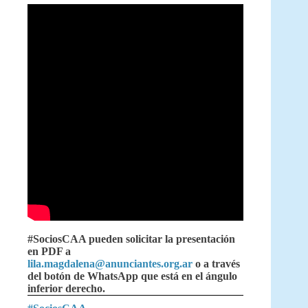
#SociosCAA pueden solicitar la presentación
en PDF a
lila.magdalena@anunciantes.org.ar
o a través
del botón de WhatsApp que está en el ángulo
inferior derecho.