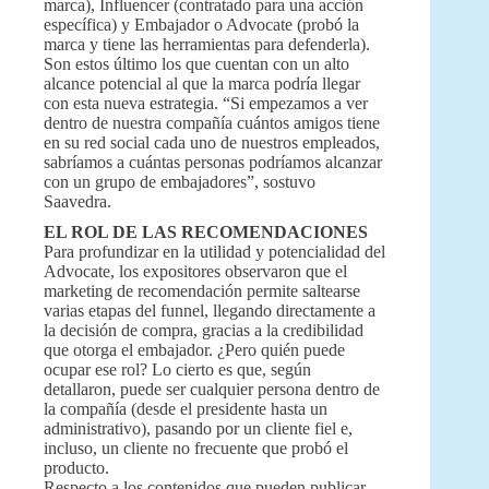
marca), Influencer (contratado para una acción
específica) y Embajador o Advocate (probó la
marca y tiene las herramientas para defenderla).
Son estos último los que cuentan con un alto
alcance potencial al que la marca podría llegar
con esta nueva estrategia. “Si empezamos a ver
dentro de nuestra compañía cuántos amigos tiene
en su red social cada uno de nuestros empleados,
sabríamos a cuántas personas podríamos alcanzar
con un grupo de embajadores”, sostuvo
Saavedra.
EL ROL DE LAS RECOMENDACIONES
Para profundizar en la utilidad y potencialidad del
Advocate, los expositores observaron que el
marketing de recomendación permite saltearse
varias etapas del funnel, llegando directamente a
la decisión de compra, gracias a la credibilidad
que otorga el embajador. ¿Pero quién puede
ocupar ese rol? Lo cierto es que, según
detallaron, puede ser cualquier persona dentro de
la compañía (desde el presidente hasta un
administrativo), pasando por un cliente fiel e,
incluso, un cliente no frecuente que probó el
producto.
Respecto a los contenidos que pueden publicar