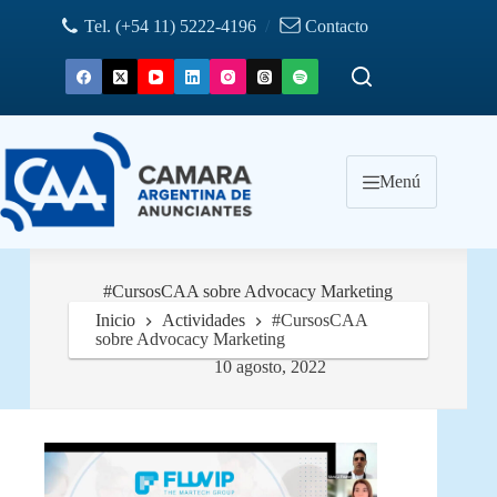
Saltar
Tel. (+54 11) 5222-4196
/
Contacto
al
contenido
Menú
#CursosCAA sobre Advocacy Marketing
Inicio
Actividades
#CursosCAA
sobre Advocacy Marketing
10 agosto, 2022