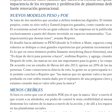
impaciencia de los receptores y proliferación de plataformas ded
fuerte renovación generacional.
NUEVOS MODELOS PESO y POE
Se trata de dos modelos que ayudan a definir tendencias digitales. El térm
propios, como su sitio web) y Earned (espacios ganados, como cuando un u
El ecosistema actual revela un gran esfuerzo de las empresas en la publici
exclusivamente a partir del dinero invertido en espacios remunerados. “Las
(repercusión) que desean tener”, resume Repetto.
El desafío hacia adelante es PESO (donde la S refiere a Share, espacios com
esfuerzo se dedique a crear grandes experiencias que permitan incrementar 
Es lo que en otros términos podría llamarse storydoing (hacer historias), una
“Es dejar de decir para ponerse a hacer”, reafirma Repetto, y agrega, citand
Después de todo, las marcas no son tan importantes para la gente y la conqu
De acuerdo con un estudio de Havas del año 2013, apenas un 20% de las mar
personas. Como consecuencia directa de esto, la gente no se preocuparía s
le permite concluir a Repetto que “las marcas que no aportan valor a las p
profundo en este orden estaría dado por el replanteo de una pregunta clave
estamos creando mayor valor sólo para la marca?
MENOS CREÍBLES
Si bien es cierto que con el modelo POE (en el que la marca ‘dice’ a través 
que ocurre a su alrededor, ese poder de control le resta credibilidad al mensa
demostrar los valores de la marca a través de la acción, y de allí a los es
en las plataformas sociales.