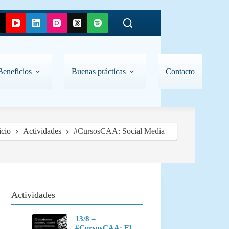
Beneficios
Buenas prácticas
Contacto
icio
Actividades
#CursosCAA: Social Media
Actividades
13/8 =
#CursosCAA: El