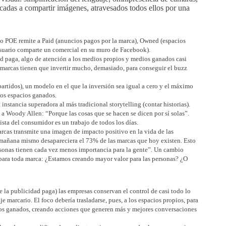
icadas a compartir imágenes, atravesados todos ellos por una
ino POE remite a Paid (anuncios pagos por la marca), Owned (espacios
suario comparte un comercial en su muro de Facebook).
dad paga, algo de atención a los medios propios y medios ganados casi
 marcas tienen que invertir mucho, demasiado, para conseguir el buzz
partidos), un modelo en el que la inversión sea igual a cero y el máximo
los espacios ganados.
 instancia superadora al más tradicional storytelling (contar historias).
o a Woody Allen: “Porque las cosas que se hacen se dicen por sí solas”.
ista del consumidor es un trabajo de todos los días.
cas transmite una imagen de impacto positivo en la vida de las
i mañana mismo desapareciera el 73% de las marcas que hoy existen. Esto
ersonas tienen cada vez menos importancia para la gente”. Un cambio
 para toda marca: ¿Estamos creando mayor valor para las personas? ¿O
de la publicidad paga) las empresas conservan el control de casi todo lo
je marcario. El foco debería trasladarse, pues, a los espacios propios, para
pacios ganados, creando acciones que generen más y mejores conversaciones