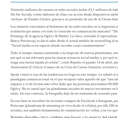
Veintiséis millones de cuentas en redes sociales (sobre 43,1 millones de h
We Are Social), veinte millones de ellas con acceso desde dispositivos mobi
-incluso- de Estados Unidos, gracias a un promedio de uso de 4,3 horas diaria
Los números vinculados al fenómeno de las redes sociales en la Argentina a
avalancha que arrasa con todo lo conocido en comunicación marcaria? “Dic
Estrategy de la agencia Ogilvy & Mather. La clave, entiende el especialist
Banco Provincia), es dar el salto desde el actual modelo de storytelling al
“Social media es un espacio donde suceden cosas constantemente”.
Todo el tiempo estamos asistiendo a la irrupción de nuevas plataformas, 
por qué es tan relevante para las marcas actuar en social media, y por qué e
tenga una buena bajada al celular”, contó Repetto el pasado 14 de abril, 
Anunciantes (CAA) en el marco de su Ciclo de Cursos Gratuitos, exclusivo 
Speak visual es una de las tendencias en boga en este tiempo. La señaló el
paradigma comunicacional en el que recupera valor aquello de que “una im
impacto y es de lectura más veloz dado que las personas procesamos 60.000 
Ogilvy. No es casual que las plataformas sociales de mayor crecimiento en l
estilo. En este contexto, la fotografía dejó de ser sinónimo de recuerdo pa
En esa línea se inscriben las recientes compras de Facebook a Instagram, por 
Periscope (plataforma de streaming en vivo desde el celular), por u$s 100 m
sociales, son también herramientas de comunicación no verbal, a la vez que
Repetto describe cinco cambios que hacen a la esencia del speak 