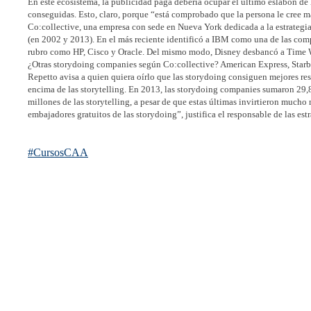
En este ecosistema, la publicidad paga debería ocupar el último eslabón d
conseguidas. Esto, claro, porque “está comprobado que la persona le cree má
Co:collective, una empresa con sede en Nueva York dedicada a la estrategia
(en 2002 y 2013). En el más reciente identificó a IBM como una de las comp
rubro como HP, Cisco y Oracle. Del mismo modo, Disney desbancó a Time Wa
¿Otras storydoing companies según Co:collective? American Express, Starb
Repetto avisa a quien quiera oírlo que las storydoing consiguen mejores res
encima de las storytelling. En 2013, las storydoing companies sumaron 29,8 
millones de las storytelling, a pesar de que estas últimas invirtieron muc
embajadores gratuitos de las storydoing”, justifica el responsable de las estr
#CursosCAA