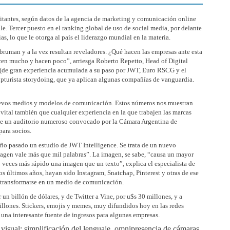
abitantes, según datos de la agencia de marketing y comunicación online
le. Tercer puesto en el ranking global de uso de social media, por delante
s, lo que le otorga al país el liderazgo mundial en la materia.
bruman y a la vez resultan reveladores. ¿Qué hacen las empresas ante esta
en mucho y hacen poco”, arriesga Roberto Repetto, Head of Digital
a (de gran experiencia acumulada a su paso por JWT, Euro RSCG y el
 rupturista storydoing, que ya aplican algunas compañías de vanguardia.
nuevos medios y modelos de comunicación. Estos números nos muestran
s vital también que cualquier experiencia en la que trabajen las marcas
ante un auditorio numeroso convocado por la Cámara Argentina de
para socios.
 año pasado un estudio de JWT Intelligence. Se trata de un nuevo
agen vale más que mil palabras”. La imagen, se sabe, “causa un mayor
veces más rápido una imagen que un texto”, explica el especialista de
os últimos años, hayan sido Instagram, Snatchap, Pinterest y otras de ese
ra transformarse en un medio de comunicación.
un billón de dólares, y de Twitter a Vine, por u$s 30 millones, y a
illones. Stickers, emojis y memes, muy difundidos hoy en las redes
 una interesante fuente de ingresos para algunas empresas.
visual: simplificación del lenguaje, omnipresencia de cámaras,