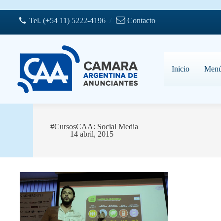
Saltar
al
Tel. (+54 11) 5222-4196
/
Contacto
contenido
Inicio
Men
#CursosCAA: Social Media
14 abril, 2015