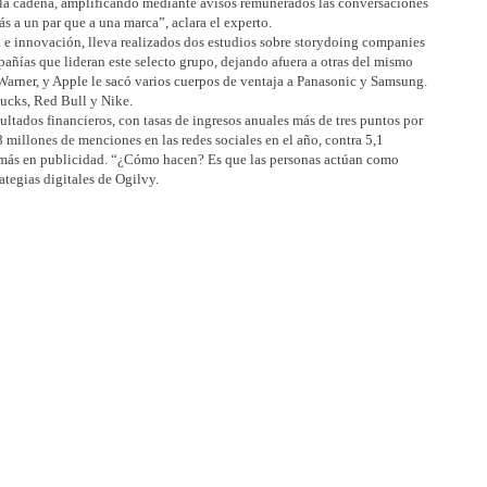
e la cadena, amplificando mediante avisos remunerados las conversaciones
s a un par que a una marca”, aclara el experto.
 e innovación, lleva realizados dos estudios sobre storydoing companies
añías que lideran este selecto grupo, dejando afuera a otras del mismo
rner, y Apple le sacó varios cuerpos de ventaja a Panasonic y Samsung.
ucks, Red Bull y Nike.
ultados financieros, con tasas de ingresos anuales más de tres puntos por
millones de menciones en las redes sociales en el año, contra 5,1
ho más en publicidad. “¿Cómo hacen? Es que las personas actúan como
ategias digitales de Ogilvy.