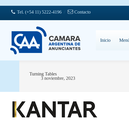
Saltar
al
Tel. (+54 11) 5222-4196
/
Contacto
contenido
Inicio
Men
Turning Tables
3 noviembre, 2023