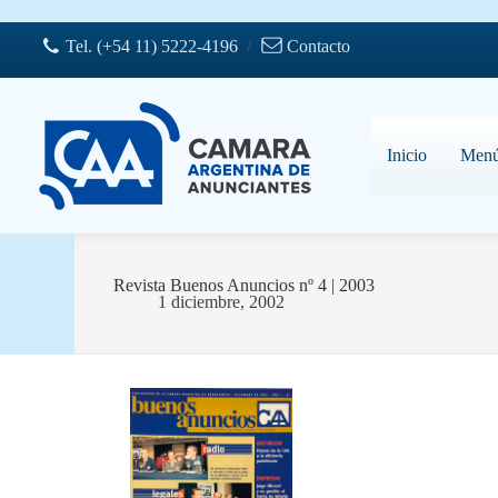
Saltar
al
Tel. (+54 11) 5222-4196
/
Contacto
contenido
Inicio
Men
Revista Buenos Anuncios nº 4 | 2003
1 diciembre, 2002