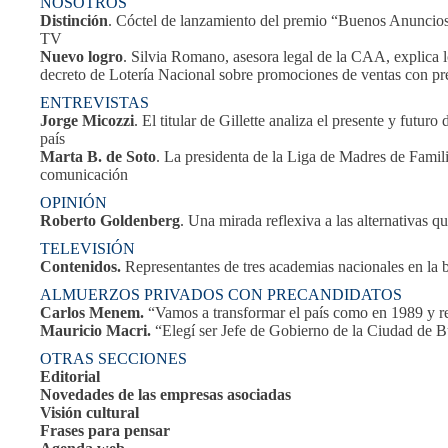
NOSOTROS
Distinción
. Cóctel de lanzamiento del premio “Buenos Anuncios”
TV
Nuevo logro
. Silvia Romano, asesora legal de la CAA, explica l
decreto de Lotería Nacional sobre promociones de ventas con p
ENTREVISTAS
Jorge Micozzi
. El titular de Gillette analiza el presente y futur
país
Marta B. de Soto
. La presidenta de la Liga de Madres de Famili
comunicación
OPINIÓN
Roberto Goldenberg
. Una mirada reflexiva a las alternativas q
TELEVISIÓN
Contenidos.
Representantes de tres academias nacionales en la b
ALMUERZOS PRIVADOS CON PRECANDIDATOS
Carlos Menem.
“Vamos a transformar el país como en 1989 y re
Mauricio Macri.
“Elegí ser Jefe de Gobierno de la Ciudad de Bu
OTRAS SECCIONES
Editorial
Novedades de las empresas asociadas
Visión cultural
Frases para pensar