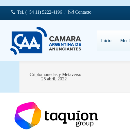
Saltar
al
Tel. (+54 11) 5222-4196
/
Contacto
contenido
Inicio
Men
Criptomonedas y Metaverso
25 abril, 2022