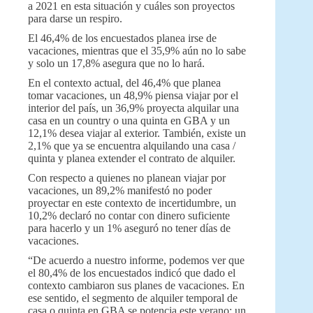
a 2021 en esta situación y cuáles son proyectos
para darse un respiro.
El 46,4% de los encuestados planea irse de
vacaciones, mientras que el 35,9% aún no lo sabe
y solo un 17,8% asegura que no lo hará.
En el contexto actual, del 46,4% que planea
tomar vacaciones, un 48,9% piensa viajar por el
interior del país, un 36,9% proyecta alquilar una
casa en un country o una quinta en GBA y un
12,1% desea viajar al exterior. También, existe un
2,1% que ya se encuentra alquilando una casa /
quinta y planea extender el contrato de alquiler.
Con respecto a quienes no planean viajar por
vacaciones, un 89,2% manifestó no poder
proyectar en este contexto de incertidumbre, un
10,2% declaró no contar con dinero suficiente
para hacerlo y un 1% aseguró no tener días de
vacaciones.
“De acuerdo a nuestro informe, podemos ver que
el 80,4% de los encuestados indicó que dado el
contexto cambiaron sus planes de vacaciones. En
ese sentido, el segmento de alquiler temporal de
casa o quinta en GBA se potencia este verano: un