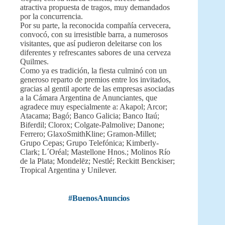
atractiva propuesta de tragos, muy demandados
por la concurrencia.
Por su parte, la reconocida compañía cervecera,
convocó, con su irresistible barra, a numerosos
visitantes, que así pudieron deleitarse con los
diferentes y refrescantes sabores de una cerveza
Quilmes.
Como ya es tradición, la fiesta culminó con un
generoso reparto de premios entre los invitados,
gracias al gentil aporte de las empresas asociadas
a la Cámara Argentina de Anunciantes, que
agradece muy especialmente a: Akapol; Arcor;
Atacama; Bagó; Banco Galicia; Banco Itaú;
Biferdil; Clorox; Colgate-Palmolive; Danone;
Ferrero; GlaxoSmithKline; Gramon-Millet;
Grupo Cepas; Grupo Telefónica; Kimberly-
Clark; L´Oréal; Mastellone Hnos.; Molinos Río
de la Plata; Mondelēz; Nestlé; Reckitt Benckiser;
Tropical Argentina y Unilever.
#BuenosAnuncios