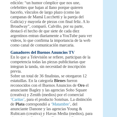
edición: “un humor cómplice que nos une,
celebrities que bajan al llano porque quieren
hacerlo, vínculos de largo plazo (como las
campanas de Mamá Lucchetti y la pareja del
Galicia) y mayoría de piezas con final feliz. A lo
Broadway”, comparó. Calviño, por su parte,
destacó el hecho de que siete de cada diez
argentinos entran diariamente a YouTube para ver
videos, lo que confirma la importancia de la web
como canal de comunicación marcaria.
Ganadores del Buenos Anuncios TV
En lo que a Televisión se refiere, participan de la
competencia todas las piezas publicitarias que
integran la tanda, sin necesidad de inscripción
previa.
Sobre un total de 36 finalistas, se otorgaron 12
estatuillas. En la categoría
Bienes
fueron
reconocidos con el Buenos Anuncios de
Oro
el
anunciante Bagley y las agencias Soho Square
(creativa) y Zenith (medios) por el comercial
‘Caritas’
, para el producto Sonrisas. La distinción
de
Plata
correspondió a
‘Matambre’
, del
anunciante Danone y las agencias Young &
Rubicam (creativa) y Havas Media (medios), para