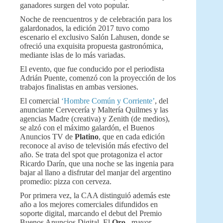
ganadores surgen del voto popular.
Noche de reencuentros y de celebración para los
galardonados, la edición 2017 tuvo como
escenario el exclusivo Salón Lahusen, donde se
ofreció una exquisita propuesta gastronómica,
mediante islas de lo más variadas.
El evento, que fue conducido por el periodista
Adrián Puente, comenzó con la proyección de los
trabajos finalistas en ambas versiones.
El comercial
‘Hombre Común y Corriente’
, del
anunciante Cervecería y Maltería Quilmes y las
agencias Madre (creativa) y Zenith (de medios),
se alzó con el máximo galardón, el Buenos
Anuncios TV de
Platino
, que en cada edición
reconoce al aviso de televisión más efectivo del
año. Se trata del spot que protagoniza el actor
Ricardo Darín, que una noche se las ingenia para
bajar al llano a disfrutar del manjar del argentino
promedio: pizza con cerveza.
Por primera vez, la CAA distinguió además este
año a los mejores comerciales difundidos en
soporte digital, marcando el debut del Premio
Buenos Anuncios Digital. El
Oro
, mayor