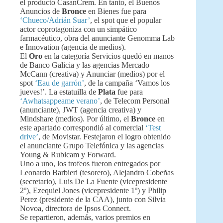
el producto CasanCrem. En tanto, el Buenos
Anuncios de
Bronce
en Bienes fue para
‘Chueco/Adrián Suar’
, el spot que el popular
actor coprotagoniza con un simpático
farmacéutico, obra del anunciante Genomma Lab
e Innovation (agencia de medios).
El
Oro
en la categoría Servicios quedó en manos
de Banco Galicia y las agencias Mercado
McCann (creativa) y Anunciar (medios) por el
spot
‘Eau de garrón’
, de la campaña ‘Vamos los
jueves!’. La estatuilla de
Plata
fue para
‘Awhatsappeame verano’
, de Telecom Personal
(anunciante), JWT (agencia creativa) y
Mindshare (medios). Por último, el
Bronce
en
este apartado correspondió al comercial
‘Test
drive’
, de Movistar. Festejaron el logro obtenido
el anunciante Grupo Telefónica y las agencias
Young & Rubicam y Forward.
Uno a uno, los trofeos fueron entregados por
Leonardo Barbieri (tesorero), Alejandro Cobeñas
(secretario), Luis De La Fuente (vicepresidente
2º), Ezequiel Jones (vicepresidente 1º) y Philip
Perez (presidente de la CAA), junto con Silvia
Novoa, directora de Ipsos Connect.
Se repartieron, además, varios premios en