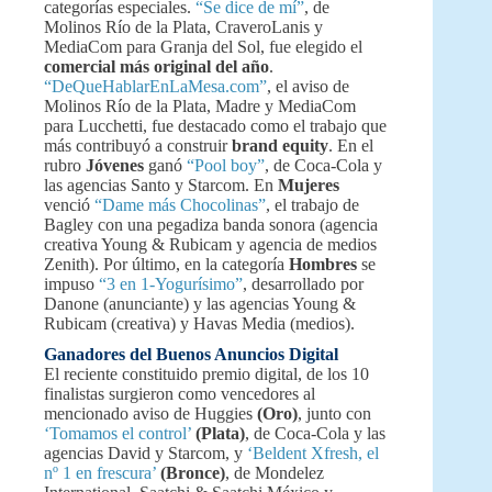
categorías especiales.
“Se dice de mí”
, de
Molinos Río de la Plata, CraveroLanis y
MediaCom para Granja del Sol, fue elegido el
comercial más original del año
.
“DeQueHablarEnLaMesa.com”
, el aviso de
Molinos Río de la Plata, Madre y MediaCom
para Lucchetti, fue destacado como el trabajo que
más contribuyó a construir
brand equity
. En el
rubro
Jóvenes
ganó
“Pool boy”
, de Coca-Cola y
las agencias Santo y Starcom. En
Mujeres
venció
“Dame más Chocolinas”
, el trabajo de
Bagley con una pegadiza banda sonora (agencia
creativa Young & Rubicam y agencia de medios
Zenith). Por último, en la categoría
Hombres
se
impuso
“3 en 1-Yogurísimo”
, desarrollado por
Danone (anunciante) y las agencias Young &
Rubicam (creativa) y Havas Media (medios).
Ganadores del Buenos Anuncios Digital
El reciente constituido premio digital, de los 10
finalistas surgieron como vencedores al
mencionado aviso de Huggies
(Oro)
, junto con
‘Tomamos el control’
(Plata)
, de Coca-Cola y las
agencias David y Starcom, y
‘Beldent Xfresh, el
nº 1 en frescura’
(Bronce)
, de Mondelez