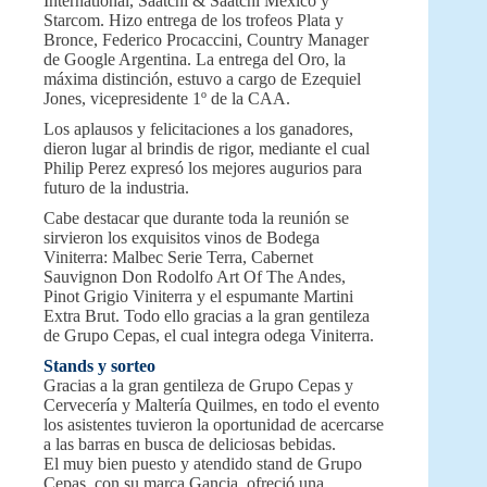
International, Saatchi & Saatchi México y
Starcom. Hizo entrega de los trofeos Plata y
Bronce, Federico Procaccini, Country Manager
de Google Argentina. La entrega del Oro, la
máxima distinción, estuvo a cargo de Ezequiel
Jones, vicepresidente 1º de la CAA.
Los aplausos y felicitaciones a los ganadores,
dieron lugar al brindis de rigor, mediante el cual
Philip Perez expresó los mejores augurios para
futuro de la industria.
Cabe destacar que durante toda la reunión se
sirvieron los exquisitos vinos de Bodega
Viniterra: Malbec Serie Terra, Cabernet
Sauvignon Don Rodolfo Art Of The Andes,
Pinot Grigio Viniterra y el espumante Martini
Extra Brut. Todo ello gracias a la gran gentileza
de Grupo Cepas, el cual integra odega Viniterra.
Stands y sorteo
Gracias a la gran gentileza de Grupo Cepas y
Cervecería y Maltería Quilmes, en todo el evento
los asistentes tuvieron la oportunidad de acercarse
a las barras en busca de deliciosas bebidas.
El muy bien puesto y atendido stand de Grupo
Cepas, con su marca Gancia, ofreció una