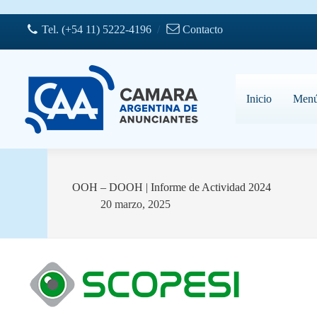
Saltar
al
Tel. (+54 11) 5222-4196
/
Contacto
contenido
Inicio
Men
OOH – DOOH | Informe de Actividad 2024
20 marzo, 2025