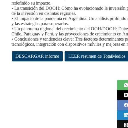
redefinido su impacto.
• La transición del DOOH: Cómo ha evolucionado la inversión publ
de la inversión en distintas regiones.
• El impacto de la pandemia en Argentina: Un análisis profundo so
y las estrategias para superarlos.
• Un panorama regional del crecimiento del OOH/DOOH: Datos cla
Chile, Paraguay y Perú, y las proyecciones de crecimiento en Am
• Conclusiones y tendencias clave: Tres factores determinante
tecnológicos, integración con dispositivos móviles y mejoras en m
DESCARGAR informe
LEER resumen de TotalMedios