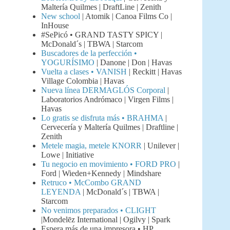
Maltería Quilmes | DraftLine | Zenith
New school
| Atomik | Canoa Films Co |
InHouse
#SePicó • GRAND TASTY SPICY |
McDonald´s | TBWA | Starcom
Buscadores de la perfección •
YOGURÍSIMO
| Danone | Don | Havas
Vuelta a clases • VANISH
| Reckitt | Havas
Village Colombia | Havas
Nueva línea DERMAGLÓS Corporal
|
Laboratorios Andrómaco | Virgen Films |
Havas
Lo gratis se disfruta más • BRAHMA
|
Cervecería y Maltería Quilmes | Draftline |
Zenith
Metele magia, metele KNORR
| Unilever |
Lowe | Initiative
Tu negocio en movimiento • FORD PRO
|
Ford | Wieden+Kennedy | Mindshare
Retruco • McCombo GRAND
LEYENDA
| McDonald´s | TBWA |
Starcom
No venimos preparados • CLIGHT
|Mondelēz International | Ogilvy | Spark
Espera más de una impresora • HP