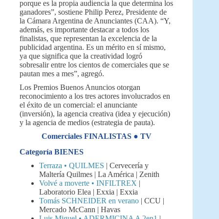
porque es la propia audiencia la que determina los
ganadores”, sostiene Philip Perez, Presidente de
la Cámara Argentina de Anunciantes (CAA). “Y,
además, es importante destacar a todos los
finalistas, que representan la excelencia de la
publicidad argentina. Es un mérito en sí mismo,
ya que significa que la creatividad logró
sobresalir entre los cientos de comerciales que se
pautan mes a mes”, agregó.
Los Premios Buenos Anuncios otorgan
reconocimiento a los tres actores involucrados en
el éxito de un comercial: el anunciante
(inversión), la agencia creativa (idea y ejecución)
y la agencia de medios (estrategia de pauta).
Comerciales FINALISTAS ● TV
Categoría BIENES
Terraza • QUILMES
| Cervecería y
Maltería Quilmes | La América | Zenith
Volvé a moverte • INFILTREX
|
Laboratorio Elea | Exxia | Exxia
Tomás
SCHNEIDER
en verano
| CCU |
Mercado McCann | Havas
Luis Miguel • ADERMICINA A 2en1
|