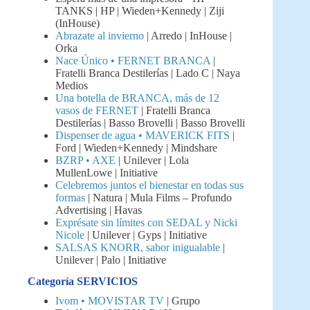
TANKS | HP | Wieden+Kennedy | Ziji
(InHouse)
Abrazate al invierno
| Arredo | InHouse |
Orka
Nace Único • FERNET BRANCA
|
Fratelli Branca Destilerías | Lado C | Naya
Medios
Una botella de BRANCA, más de 12
vasos de FERNET
| Fratelli Branca
Destilerías | Basso Brovelli | Basso Brovelli
Dispenser de agua • MAVERICK FITS
|
Ford | Wieden+Kennedy | Mindshare
BZRP • AXE
| Unilever | Lola
MullenLowe | Initiative
Celebremos juntos el bienestar en todas sus
formas
| Natura | Mula Films – Profundo
Advertising | Havas
Exprésate sin límites con SEDAL y Nicki
Nicole
| Unilever | Gyps | Initiative
SALSAS KNORR, sabor inigualable
|
Unilever | Palo | Initiative
Categoría SERVICIOS
Ivom • MOVISTAR TV
| Grupo