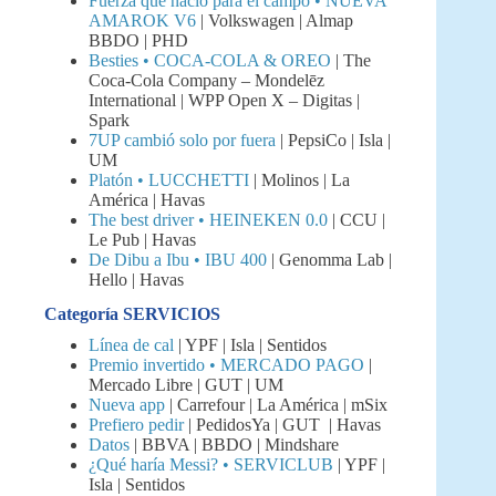
Fuerza que nació para el campo • NUEVA
AMAROK V6
| Volkswagen | Almap
BBDO | PHD
Besties • COCA-COLA & OREO
| The
Coca-Cola Company – Mondelēz
International | WPP Open X – Digitas |
Spark
7UP cambió solo por fuera
| PepsiCo | Isla |
UM
Platón • LUCCHETTI
| Molinos | La
América | Havas
The best driver • HEINEKEN 0.0
| CCU |
Le Pub | Havas
De Dibu a Ibu • IBU 400
| Genomma Lab |
Hello | Havas
Categoría SERVICIOS
Línea de cal
| YPF | Isla | Sentidos
Premio invertido • MERCADO PAGO
|
Mercado Libre | GUT | UM
Nueva app
| Carrefour | La América | mSix
Prefiero pedir
| PedidosYa | GUT | Havas
Datos
| BBVA | BBDO | Mindshare
¿Qué haría Messi? • SERVICLUB
| YPF |
Isla | Sentidos