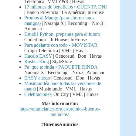
Telefónica | VMLY&R | Havas
17 millones de beneficios • CUENTA DNI
| Banco Provincia | La América | InHouse
Promos al Mango (para ahorrar unos
mangos)
| Naranja X | Becoming – Nro.3 |
Anunciar
Estudiá Python, preparate para el futuro
|
Coderhouse | InHouse | InHouse
Para adelante con todo • MOVISTAR
|
Grupo Telefónica | VML | Havas
Hacelo EASY
| Cencosud | Don | Havas
Rusher King
| StyleStore
Pa’ que te rinda • PAQUETE RINDA
|
Naranja X | Becoming – Nro.3 | Anunciar
EASY a todo
| Cencosud | Don | Havas
Musimundéa para todas las versiones de
mamá
| Musimundo | VML | Havas
Celebraciones
| On City | VML | Havas
Más información:
https://anunciantes.org.ar/premios-buenos-
anuncios/
#BuenosAnuncios