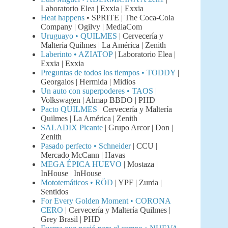
Laboratorio Elea | Exxia | Exxia
Heat happens
• SPRITE | The Coca-Cola
Company | Ogilvy | MediaCom
Uruguayo • QUILMES
| Cervecería y
Maltería Quilmes | La América | Zenith
Laberinto • AZIATOP
| Laboratorio Elea |
Exxia | Exxia
Preguntas de todos los tiempos • TODDY
|
Georgalos | Hermida | Midios
Un auto con superpoderes • TAOS
|
Volkswagen | Almap BBDO | PHD
Pacto QUILMES
| Cervecería y Maltería
Quilmes | La América | Zenith
SALADIX
Picante
| Grupo Arcor | Don |
Zenith
Pasado perfecto • Schneider
| CCU |
Mercado McCann | Havas
MEGA ÉPICA HUEVO
| Mostaza |
InHouse | InHouse
Mototemáticos • RÖD
| YPF | Zurda |
Sentidos
For Every Golden Moment • CORONA
CERO
| Cervecería y Maltería Quilmes |
Grey Brasil | PHD