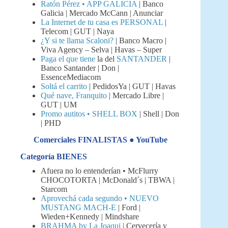
Ratón Pérez • APP GALICIA
| Banco
Galicia | Mercado McCann | Anunciar
La Internet de tu casa es PERSONAL
|
Telecom | GUT | Naya
¿Y si te llama Scaloni?
| Banco Macro |
Viva Agency – Selva | Havas – Super
Paga el que tiene
la del
SANTANDER
|
Banco Santander | Don |
EssenceMediacom
Soltá el carrito
| PedidosYa | GUT | Havas
Qué nave, Franquito
| Mercado Libre |
GUT | UM
Promo autitos • SHELL BOX
| Shell | Don
| PHD
Comerciales FINALISTAS ● YouTube
Categoría BIENES
Afuera no lo entenderían • McFlurry
CHOCOTORTA | McDonald´s | TBWA |
Starcom
Aprovechá cada segundo • NUEVO
MUSTANG MACH-E
| Ford |
Wieden+Kennedy | Mindshare
BRAHMA by La Joaqui
| Cervecería y